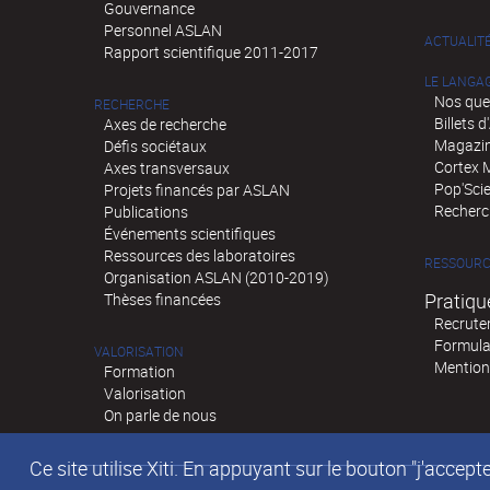
Gouvernance
Personnel ASLAN
ACTUALIT
Rapport scientifique 2011-2017
LE LANGA
Nos que
RECHERCHE
Billets 
Axes de recherche
Magazin
Défis sociétaux
Cortex 
Axes transversaux
Pop'Sci
Projets financés par ASLAN
Recherch
Publications
Événements scientifiques
Ressources des laboratoires
RESSOURC
Organisation ASLAN (2010-2019)
Pratiqu
Thèses financées
Recrute
Formula
VALORISATION
Mention
Formation
Valorisation
On parle de nous
Ce site utilise Xiti. En appuyant sur le bouton "j'acc