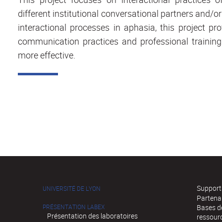
different institutional conversational partners and/or
interactional processes in aphasia, this project 
communication practices and professional traini
more effective.
Supports
UNIVERSITÉ DE LYON
Partena
PRÉSENTATION LABEX
Bases de
Présentation des laboratoires
ressour