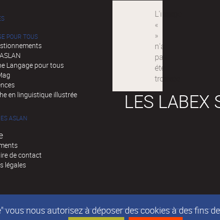
ÉS
GE POUR TOUS
stionnements
d'ASLAN
e Langage pour tous
Mag
ences
LES LABEX 
e en linguistique illustrée
ES ASLAN
e
ments
ire de contact
s légales
epte" vous nous autorisez à déposer des cookies à des fins 