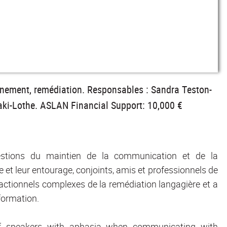
gnement, remédiation. Responsables : Sandra Teston-
kaki-Lothe. ASLAN Financial Support: 10,000 €
stions du maintien de la communication et de la
 et leur entourage, conjoints, amis et professionnels de
ractionnels complexes de la remédiation langagière et a
formation.
s of speakers with aphasia when communicating with