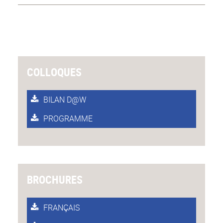
COLLOQUES
BILAN D@W
PROGRAMME
BROCHURES
FRANÇAIS