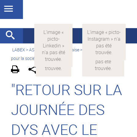
LABEX >
ASLAN
>
Version française
>
La science avec et
pour la société
>
On parle de nous
"RETOUR SUR LA
JOURNÉE DES
DYS AVEC LE