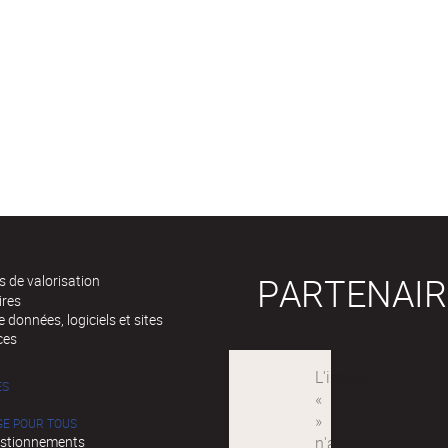
PARTENAIR
 de valorisation
ires
 données, logiciels et sites
ces
ÉS
GE POUR TOUS
stionnements