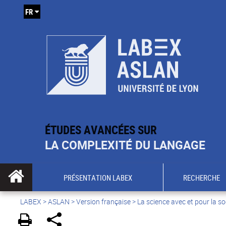
FR
ÉTUDES AVANCÉES SUR
LA COMPLEXITÉ DU LANGAGE
PRÉSENTATION LABEX
RECHERCHE
LABEX >
ASLAN
>
Version française
>
La science avec et pour la so