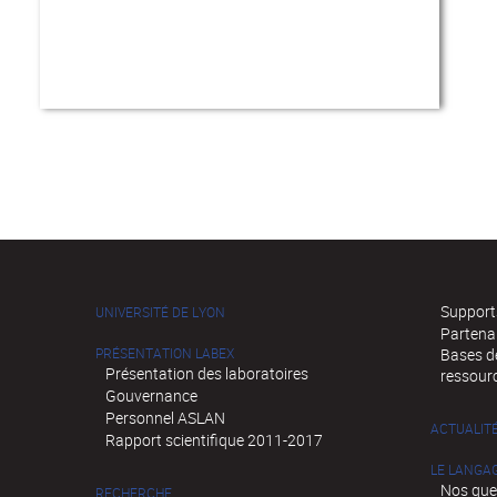
Supports
UNIVERSITÉ DE LYON
Partena
PRÉSENTATION LABEX
Bases de
Présentation des laboratoires
ressour
Gouvernance
Personnel ASLAN
ACTUALIT
Rapport scientifique 2011-2017
LE LANGA
Nos que
RECHERCHE