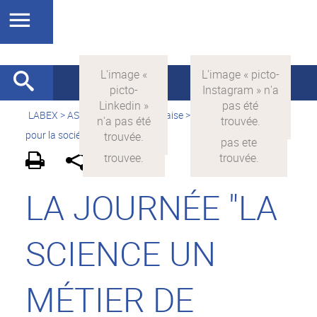
LABEX >
ASLAN
>
Version française
>
La science avec et
pour la société
>
On parle de nous
LA JOURNÉE "LA
SCIENCE UN
MÉTIER DE