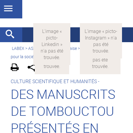
LABEX >
ASLAN
>
Version française
>
La science avec et
pour la société
>
On parle de nous
CULTURE SCIENTIFIQUE ET HUMANITÉS -
DES MANUSCRITS
DE TOMBOUCTOU
PRÉSENTÉS EN