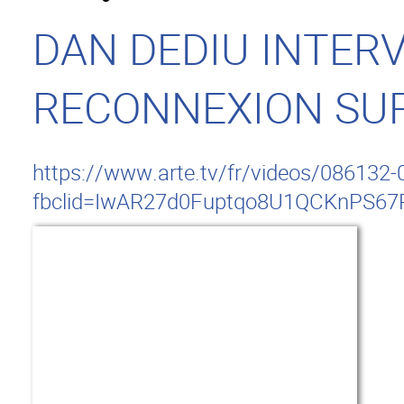
DAN DEDIU INTERV
RECONNEXION SU
https://www.arte.tv/fr/videos/086132-
fbclid=IwAR27d0Fuptqo8U1QCKnPS