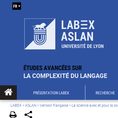
FR
ÉTUDES AVANCÉES SUR
LA COMPLEXITÉ DU LANGAGE
PRÉSENTATION LABEX
RECHERCHE
LABEX >
ASLAN
>
Version française
>
La science avec et pour la so