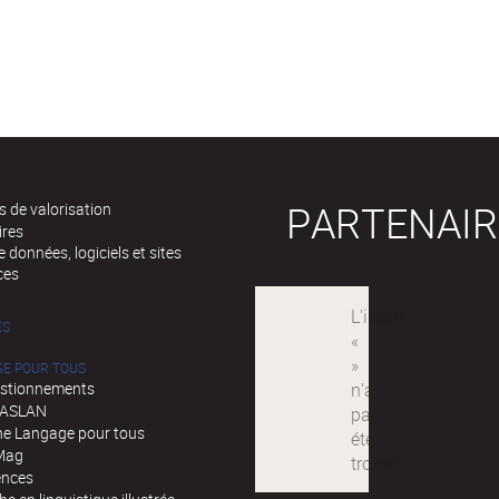
PARTENAIR
 de valorisation
ires
 données, logiciels et sites
ces
ÉS
GE POUR TOUS
stionnements
d'ASLAN
e Langage pour tous
Mag
ences