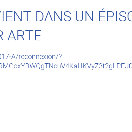
IENT DANS UN ÉPIS
R ARTE
017-A/reconnexion/?
67RMGoxYBWQgTNcuV4KaHKVyZ3t2gLPF