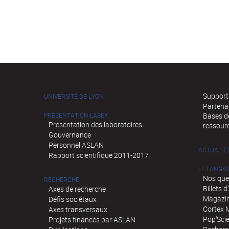
Supports
UNIVERSITÉ DE LYON
Partena
PRÉSENTATION LABEX
Bases de
Présentation des laboratoires
ressour
Gouvernance
Personnel ASLAN
ACTUALIT
Rapport scientifique 2011-2017
LE LANGA
Nos que
RECHERCHE
Billets 
Axes de recherche
Magazin
Défis sociétaux
Cortex 
Axes transversaux
Pop'Sci
Projets financés par ASLAN