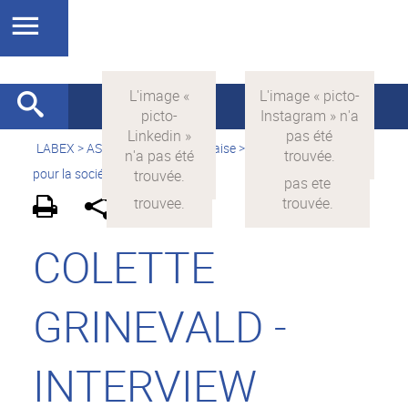
LABEX >
ASLAN
>
Version française
>
La science avec et
pour la société
>
On parle de nous
COLETTE
GRINEVALD -
INTERVIEW