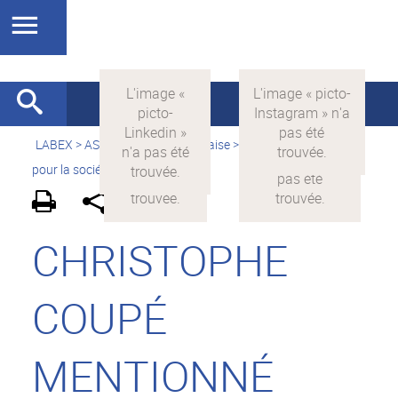
LABEX >
ASLAN
>
Version française
>
La science avec et
pour la société
>
On parle de nous
CHRISTOPHE
COUPÉ
MENTIONNÉ