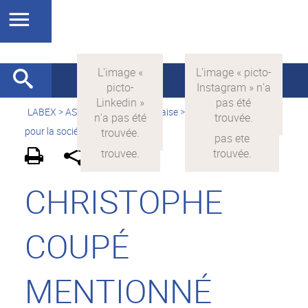
LABEX >
ASLAN
>
Version française
>
La science avec et
pour la société
>
On parle de nous
CHRISTOPHE
COUPÉ
MENTIONNÉ