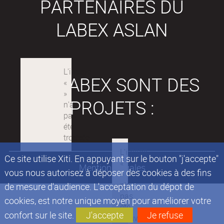
PARTENAIRES DU
LABEX ASLAN
LES LABEX SONT DES
PROJETS :
Ce site utilise Xiti. En appuyant sur le bouton "j'accepte"
Mentions légales
vous nous autorisez à déposer des cookies à des fins
de mesure d'audience. L'acceptation du dépot de
cookies, est notre unique moyen pour améliorer votre
confort sur le site.
J'accepte
Je refuse