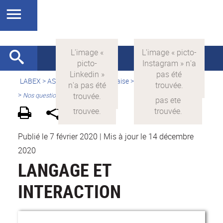
LABEX >
ASLAN
>
Version française
>
Le Langage pour tous
>
Nos questionnements
Publié le 7 février 2020
|
Mis à jour le 14 décembre
2020
LANGAGE ET
INTERACTION