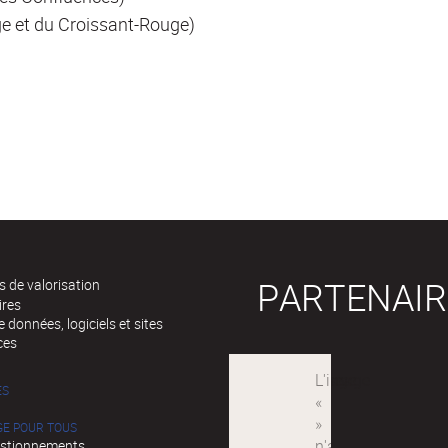
ge et du Croissant-Rouge)
PARTENAIR
 de valorisation
ires
 données, logiciels et sites
ces
ÉS
GE POUR TOUS
stionnements