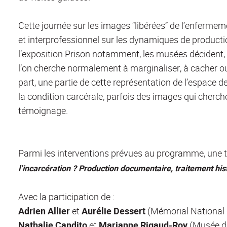
Cette journée sur les images “libérées” de l’enfermeme
et interprofessionnel sur les dynamiques de productio
l’exposition Prison notamment, les musées décident,
l’on cherche normalement à marginaliser, à cacher ou à
part, une partie de cette représentation de l’espace d
la condition carcérale, parfois des images qui cherche
témoignage.
Parmi les interventions prévues au programme, une ta
l’incarcération ? Production documentaire, traitement hi
Avec la participation de :
Adrien Allier
et
Aurélie Dessert
(Mémorial National 
Nathalie Candito
et
Marianne Rigaud-Roy
(Musée d