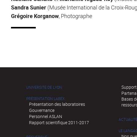
Sandra Sunier
(Musée International de la Croix-Rou
Grégoire Korganow
, Photographe
Supports
UNIVERSITÉ DE LYON
Partena
PRÉSENTATION LABEX
Bases de
Présentation des laboratoires
ressour
Gouvernance
Personnel ASLAN
ACTUALIT
Rapport scientifique 2011-2017
LE LANGA
Nos que