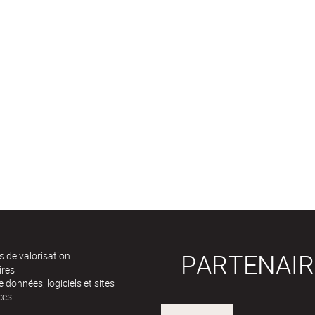
___________
PARTENAIR
 de valorisation
ires
 données, logiciels et sites
ces