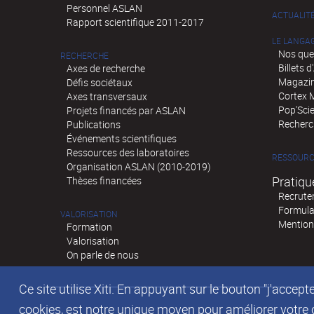
Personnel ASLAN
ACTUALIT
Rapport scientifique 2011-2017
LE LANGA
Nos que
RECHERCHE
Billets 
Axes de recherche
Magazin
Défis sociétaux
Cortex 
Axes transversaux
Pop'Sci
Projets financés par ASLAN
Recherch
Publications
Événements scientifiques
Ressources des laboratoires
RESSOURC
Organisation ASLAN (2010-2019)
Pratiqu
Thèses financées
Recrute
Formula
VALORISATION
Mention
Formation
Valorisation
On parle de nous
Ce site utilise Xiti. En appuyant sur le bouton "j'acc
cookies, est notre unique moyen pour améliorer votre co