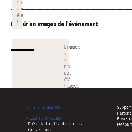
___________________________________________________
Retour en images de l'événement
Supports
UNIVERSITÉ DE LYON
Partena
PRÉSENTATION LABEX
Bases de
Présentation des laboratoires
ressour
Gouvernance