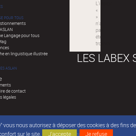
ÉS
GE POUR TOUS
stionnements
d'ASLAN
e Langage pour tous
Mag
ences
LES LABEX 
e en linguistique illustrée
ES ASLAN
e
ments
ire de contact
s légales
epte" vous nous autorisez à déposer des cookies à des fins 
nfort sur le site.
J'accepte
Je refuse
Mentions légales