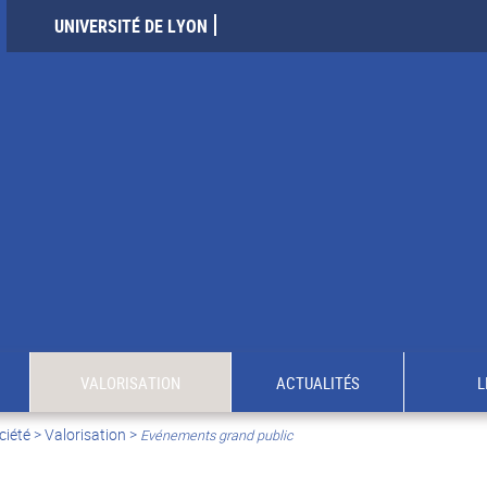
UNIVERSITÉ DE LYON
VALORISATION
ACTUALITÉS
L
ciété
>
Valorisation
>
Evénements grand public