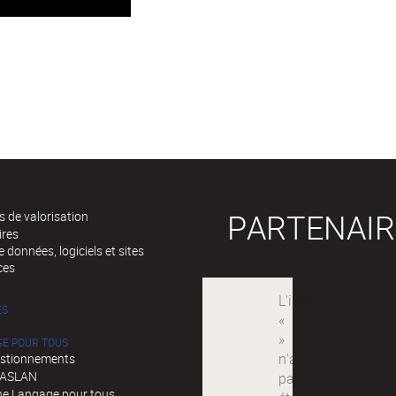
PARTENAIR
 de valorisation
ires
 données, logiciels et sites
ces
ÉS
GE POUR TOUS
stionnements
d'ASLAN
e Langage pour tous