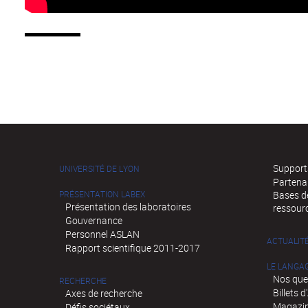
Supports
UNIVERSITÉ DE LYON
Partena
PRÉSENTATION LABEX
Bases de
Présentation des laboratoires
ressour
Gouvernance
Personnel ASLAN
ACTUALIT
Rapport scientifique 2011-2017
LE LANGA
Nos que
RECHERCHE
Billets 
Axes de recherche
Magazin
Défis sociétaux