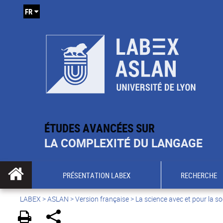
FR
ÉTUDES AVANCÉES SUR
LA COMPLEXITÉ DU LANGAGE
PRÉSENTATION LABEX
RECHERCHE
LABEX >
ASLAN
>
Version française
>
La science avec et pour la so