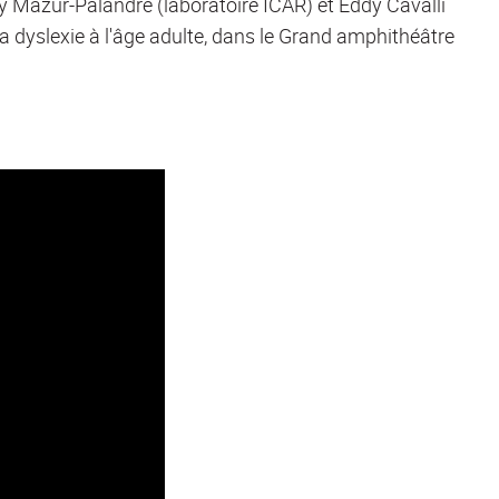
 Mazur-Palandre (laboratoire ICAR) et Eddy Cavalli
 dyslexie à l'âge adulte, dans le Grand amphithéâtre