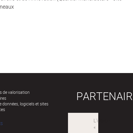
réneaux
PARTENAIR
 de valorisation
ires
 données, logiciels et sites
ces
ÉS