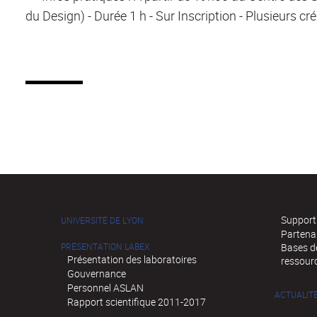
du Design) - Durée 1 h - Sur Inscription - Plusieurs c
Supports
UNIVERSITÉ DE LYON
Partena
PRÉSENTATION LABEX
Bases de
Présentation des laboratoires
ressour
Gouvernance
Personnel ASLAN
ACTUALIT
Rapport scientifique 2011-2017