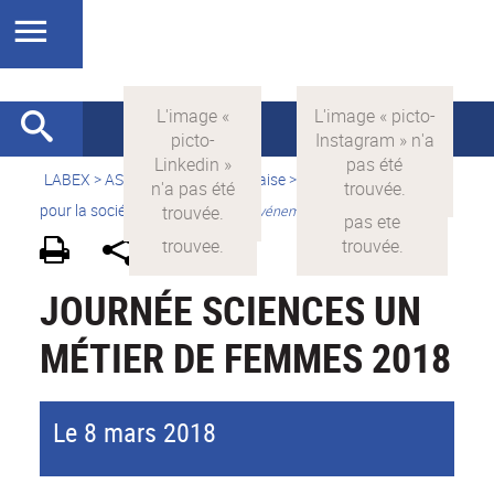
LABEX >
ASLAN
>
Version française
>
La science avec et
pour la société
>
Valorisation
>
Evénements grand public
JOURNÉE SCIENCES UN
MÉTIER DE FEMMES 2018
Le 8 mars 2018