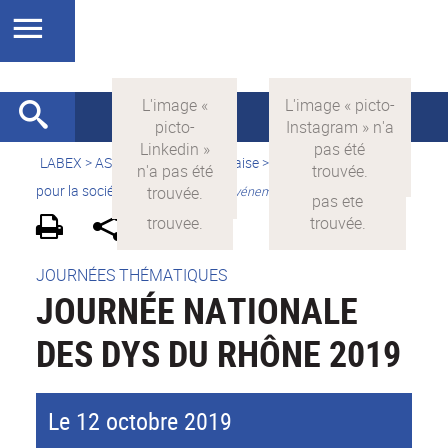
LABEX >
ASLAN
>
Version française
>
La science avec et
pour la société
>
Valorisation
>
Evénements grand public
JOURNÉES THÉMATIQUES
JOURNÉE NATIONALE
DES DYS DU RHÔNE 2019
Le 12 octobre 2019