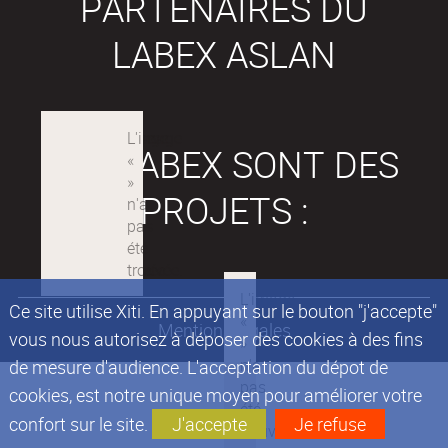
PARTENAIRES DU
LABEX ASLAN
LES LABEX SONT DES
PROJETS :
Ce site utilise Xiti. En appuyant sur le bouton "j'accepte"
Mentions légales
vous nous autorisez à déposer des cookies à des fins
de mesure d'audience. L'acceptation du dépot de
cookies, est notre unique moyen pour améliorer votre
confort sur le site.
J'accepte
Je refuse