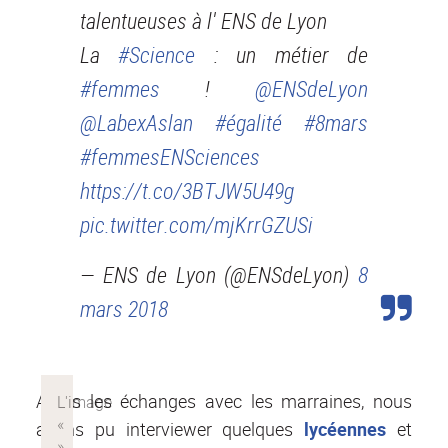
talentueuses à l' ENS de Lyon
La
#Science
: un métier de
#femmes
!
@ENSdeLyon
@LabexAslan
#égalité
#8mars
#femmesENSciences
https://t.co/3BTJW5U49g
pic.twitter.com/mjKrrGZUSi
— ENS de Lyon (@ENSdeLyon)
8
mars 2018
Après les échanges avec les marraines, nous
avons pu interviewer quelques
lycéennes
et