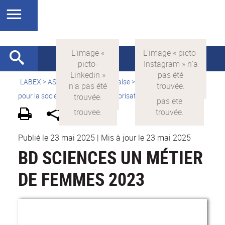
LABEX >
ASLAN
>
Version française
>
La science avec et
pour la société
>
Supports de valorisation
>
Bandes dessinées
Publié le 23 mai 2025
|
Mis à jour le 23 mai 2025
BD SCIENCES UN MÉTIER
DE FEMMES 2023