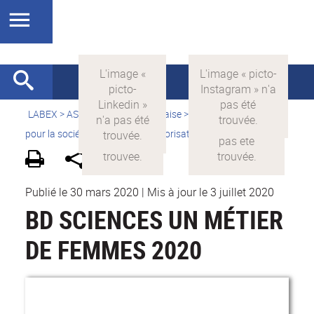
LABEX >
ASLAN
>
Version française
>
La science avec et
pour la société
>
Supports de valorisation
>
Bandes dessinées
Publié le 30 mars 2020
|
Mis à jour le 3 juillet 2020
BD SCIENCES UN MÉTIER
DE FEMMES 2020