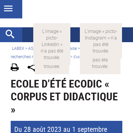
LABEX >
ASLAN
>
Version française
>
Quelles sont les
recherches menées par ASLAN ?
>
Événements scientifiques
ECOLE D’ÉTÉ ECODIC «
CORPUS ET DIDACTIQUE
»
Du 28 août 2023 au 1 septembre