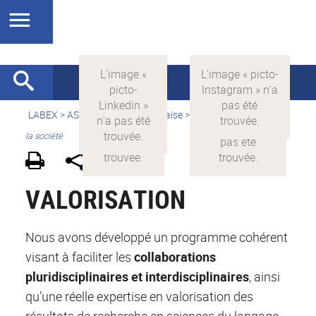
LABEX >
ASLAN
>
Version française
>
La science avec et pour
la société
VALORISATION
Nous avons développé un programme cohérent
visant à faciliter les
collaborations
pluridisciplinaires et interdisciplinaires
, ainsi
qu’une réelle expertise en valorisation des