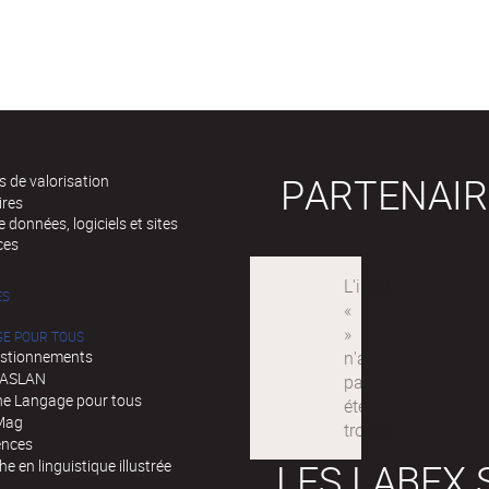
PARTENAIR
 de valorisation
ires
 données, logiciels et sites
ces
ÉS
GE POUR TOUS
stionnements
d'ASLAN
e Langage pour tous
Mag
ences
LES LABEX 
e en linguistique illustrée