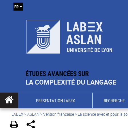
FR
ÉTUDES AVANCÉES SUR
LA COMPLEXITÉ DU LANGAGE
PRÉSENTATION LABEX
RECHERCHE
LABEX >
ASLAN
>
Version française
>
La science avec et pour la so