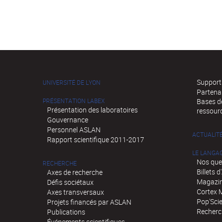
Supports
UNIVERSITÉ DE LYON
Partena
PRÉSENTATION LABEX
Bases de
Présentation des laboratoires
ressour
Gouvernance
Personnel ASLAN
ACTUALIT
Rapport scientifique 2011-2017
LE LANGA
Nos que
RECHERCHE
Billets 
Axes de recherche
Magazin
Défis sociétaux
Cortex 
Axes transversaux
Pop'Sci
Projets financés par ASLAN
Recherch
Publications
Événements scientifiques