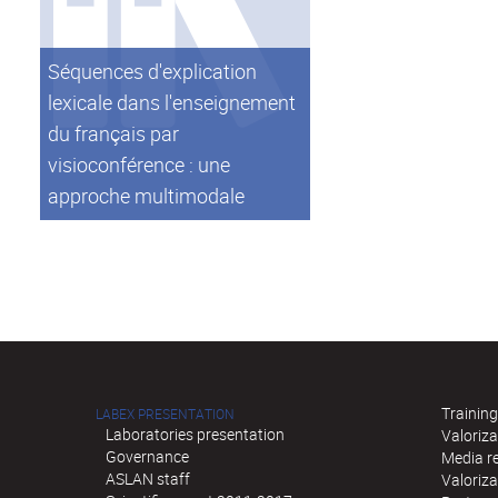
Séquences d'explication
lexicale dans l'enseignement
du français par
visioconférence : une
approche multimodale
Training
LABEX PRESENTATION
Laboratories presentation
Valoriza
Governance
Media re
ASLAN staff
Valoriz