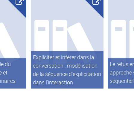
Expliciter et inférer dans la
le du
Le refus e
conversation : modélisation
 et
approche 
de la séquence d’explicitation
nnaires
séquentiel
dans l’interaction