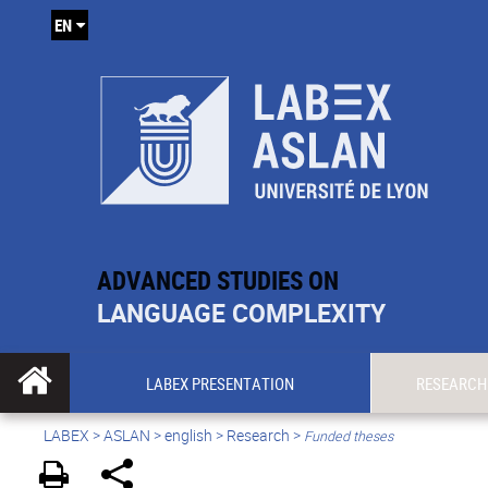
EN
ADVANCED STUDIES ON
LANGUAGE COMPLEXITY
LABEX PRESENTATION
RESEARCH
LABEX >
ASLAN
>
english
> Research >
Funded theses