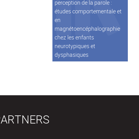
perception de la parole :
études comportementale et
en
magnétoencéphalographie
chez les enfants
neurotypiques et
dysphasiques
PARTNERS