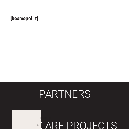
[kosmopoliːt]
PARTNERS
LABEX ARE PROJECTS