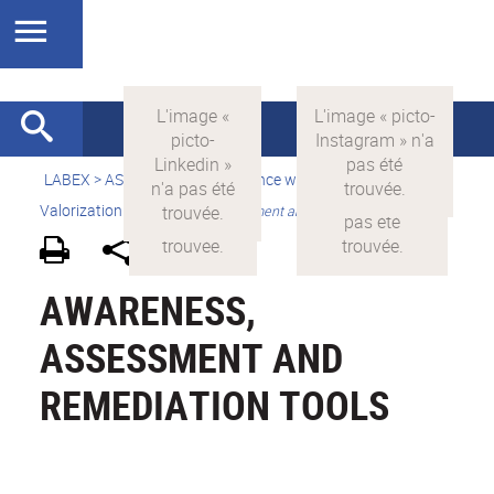
LABEX >
ASLAN
>
english
>
Science with and for society
>
Valorization
>
Awareness, assessment and remediation tools
AWARENESS,
ASSESSMENT AND
REMEDIATION TOOLS