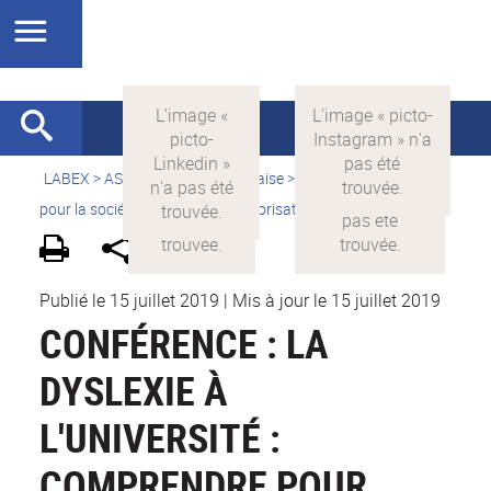
LABEX >
ASLAN
>
Version française
>
La science avec et
pour la société
>
Supports de valorisation
>
Vidéothèque
Publié le 15 juillet 2019
|
Mis à jour le 15 juillet 2019
CONFÉRENCE : LA
DYSLEXIE À
L'UNIVERSITÉ :
COMPRENDRE POUR