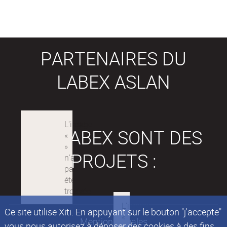
PARTENAIRES DU
LABEX ASLAN
LES LABEX SONT DES
PROJETS :
Ce site utilise Xiti. En appuyant sur le bouton "j'accepte"
Mentions légales
vous nous autorisez à déposer des cookies à des fins