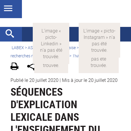
LABEX >
ASLAN
>
Version française
>
Quelles sont les
recherches menées par ASLAN ?
>
Thèses financées
Publié le 20 juillet 2020
|
Mis à jour le 20 juillet 2020
SÉQUENCES
D'EXPLICATION
LEXICALE DANS
L'ENSEIGNEMENT DU