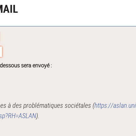
MAIL
-dessous sera envoyé :
s à des problématiques sociétales (
https://aslan.un
kjsp?RH=ASLAN
).