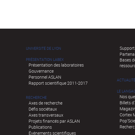
Supports
UNIVERSITÉ DE LYON
Partena
PRÉSENTATION LABEX
Bases de
Présentation des laboratoires
ressour
Gouvernance
Personnel ASLAN
ACTUALIT
Rapport scientifique 2011-2017
LE LANGA
Nos que
RECHERCHE
Billets 
Axes de recherche
Magazin
Défis sociétaux
Cortex 
Axes transversaux
Pop'Sci
Projets financés par ASLAN
Recherch
Publications
Événements scientifiques