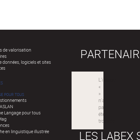
PARTENAIR
 de valorisation
ires
 données, logiciels et sites
ces
ÉS
GE POUR TOUS
stionnements
d'ASLAN
e Langage pour tous
Mag
ences
LES LABEX 
e en linguistique illustrée