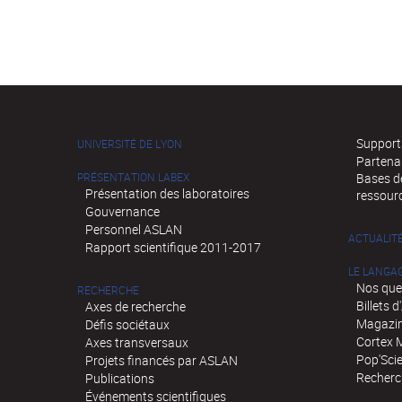
Supports
UNIVERSITÉ DE LYON
Partena
PRÉSENTATION LABEX
Bases de
Présentation des laboratoires
ressour
Gouvernance
Personnel ASLAN
ACTUALIT
Rapport scientifique 2011-2017
LE LANGA
Nos que
RECHERCHE
Billets 
Axes de recherche
Magazin
Défis sociétaux
Cortex 
Axes transversaux
Pop'Sci
Projets financés par ASLAN
Recherch
Publications
Événements scientifiques