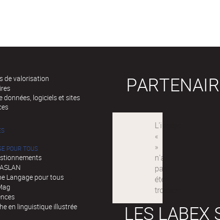
PARTENAIR
 de valorisation
ires
 données, logiciels et sites
ces
ÉS
GE POUR TOUS
stionnements
d'ASLAN
e Langage pour tous
Mag
ences
LES LABEX 
e en linguistique illustrée