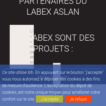
PARTENAIRES DU
LABEX ASLAN
LES LABEX SONT DES
PROJETS :
Ce site utilise Xiti. En appuyant sur le bouton "j'accepte"
Mentions légales
vous nous autorisez à déposer des cookies à des fins
de mesure d'audience. L'acceptation du dépot de
cookies, est notre unique moyen pour améliorer votre
confort sur le site.
J'accepte
Je refuse