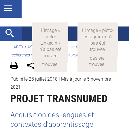
LABEX >
ASLAN
>
Version française
>
Quelles sont les
recherches menées par ASLAN ?
>
Projets financés par ASLAN
Publié le 25 juillet 2018
|
Mis à jour le 5 novembre
2021
PROJET TRANSNUMED
Acquisition des langues et
contextes d’apprentissage