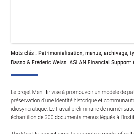
Mots clés : Patrimonialisation, menus, archivage, ty
Basso & Fréderic Weiss. ASLAN Financial Support: 6 
Le projet Men’Hir vise à promouvoir un modèle de patri
préservation d’une identité historique et communautai
idiosyncratique. Le travail préliminaire de numérisati
échantillon de 300 documents menus légués à l’Insti
The Men'Hir project aims to promote a model of cultu