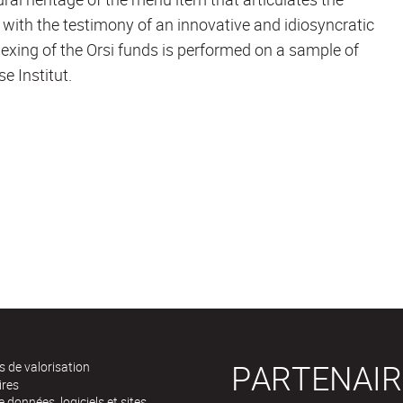
 with the testimony of an innovative and idiosyncratic
dexing of the Orsi funds is performed on a sample of
 Institut.
PARTENAIR
 de valorisation
ires
 données, logiciels et sites