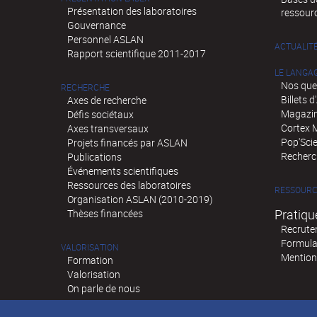
Présentation des laboratoires
ressour
Gouvernance
Personnel ASLAN
ACTUALIT
Rapport scientifique 2011-2017
LE LANGA
Nos que
RECHERCHE
Billets 
Axes de recherche
Magazin
Défis sociétaux
Cortex 
Axes transversaux
Pop'Sci
Projets financés par ASLAN
Recherch
Publications
Événements scientifiques
Ressources des laboratoires
RESSOURC
Organisation ASLAN (2010-2019)
Pratiqu
Thèses financées
Recrute
Formula
VALORISATION
Mention
Formation
Valorisation
On parle de nous