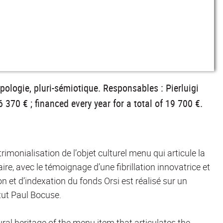
pologie, pluri-sémiotique. Responsables : Pierluigi
370 € ; financed every year for a total of 19 700 €.
monialisation de l’objet culturel menu qui articule la
re, avec le témoignage d’une fibrillation innovatrice et
on et d’indexation du fonds Orsi est réalisé sur un
tut Paul Bocuse.
ral heritage of the menu item that articulates the