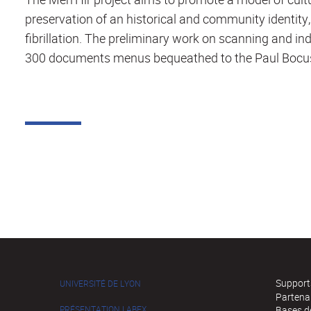
preservation of an historical and community identity,
fibrillation. The preliminary work on scanning and in
300 documents menus bequeathed to the Paul Bocuse
Supports
UNIVERSITÉ DE LYON
Partena
PRÉSENTATION LABEX
Bases de