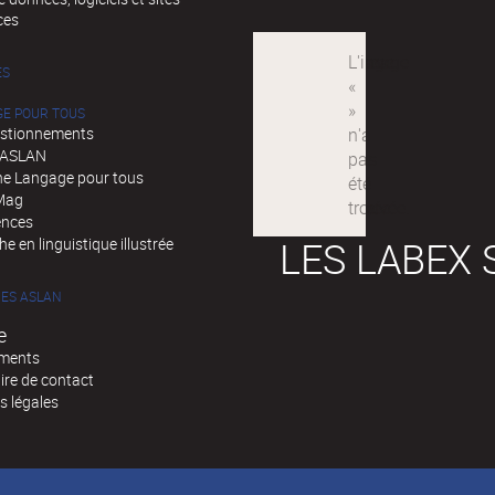
ces
ÉS
GE POUR TOUS
stionnements
d'ASLAN
e Langage pour tous
Mag
ences
LES LABEX 
e en linguistique illustrée
ES ASLAN
e
ments
ire de contact
s légales