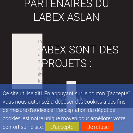
PARTENAIRES DU
LABEX ASLAN
LES LABEX SONT DES
PROJETS :
Ce site utilise Xiti. En appuyant sur le bouton "j'accepte"
Mentions légales
vous nous autorisez à déposer des cookies à des fins
de mesure d'audience. L'acceptation du dépot de
cookies, est notre unique moyen pour améliorer votre
confort sur le site.
J'accepte
Je refuse