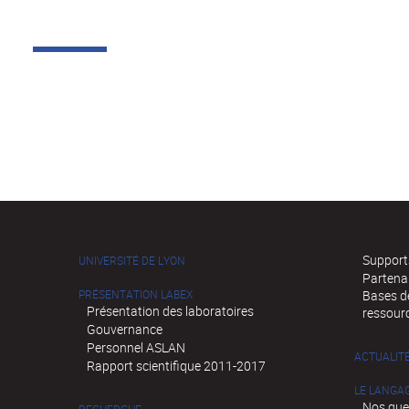
Supports
UNIVERSITÉ DE LYON
Partena
PRÉSENTATION LABEX
Bases de
Présentation des laboratoires
ressour
Gouvernance
Personnel ASLAN
ACTUALIT
Rapport scientifique 2011-2017
LE LANGA
Nos que