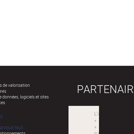
PARTENAIR
 de valorisation
ires
 données, logiciels et sites
ces
ÉS
GE POUR TOUS
stionnements