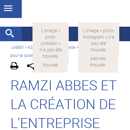
LABEX >
ASLAN
>
Version française
>
La science avec et
pour la société
>
On parle de nous
RAMZI ABBES ET
LA CRÉATION DE
L'ENTREPRISE