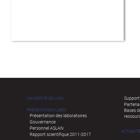
Supports
UNIVERSITÉ DE LYON
Partena
PRÉSENTATION LABEX
Bases de
Présentation des laboratoires
ressour
Gouvernance
Personnel ASLAN
ACTUALIT
Rapport scientifique 2011-2017