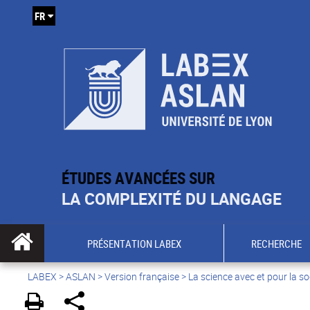
FR
ÉTUDES AVANCÉES SUR
LA COMPLEXITÉ DU LANGAGE
PRÉSENTATION LABEX
RECHERCHE
LABEX >
ASLAN
>
Version française
>
La science avec et pour la so