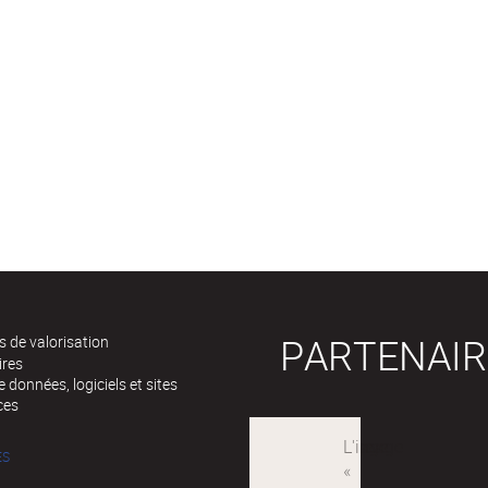
PARTENAIR
 de valorisation
ires
 données, logiciels et sites
ces
ÉS