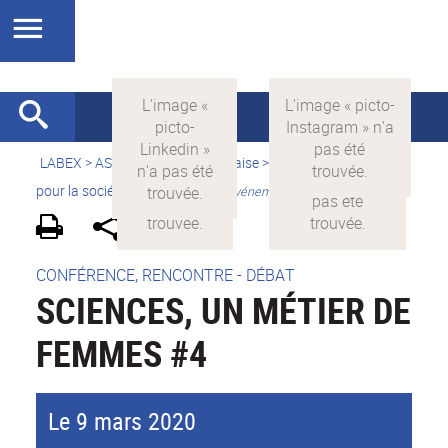
LABEX >
ASLAN
>
Version française
>
La science avec et
pour la société
>
Valorisation
>
Evénements grand public
CONFÉRENCE, RENCONTRE - DÉBAT
SCIENCES, UN MÉTIER DE
FEMMES #4
Le 9 mars 2020